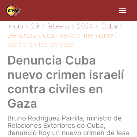
Ir
al
contenido
Inicio
29
febrero
2024
Cuba
Denuncia Cuba nuevo crimen israelí
contra civiles en Gaza
Denuncia Cuba
nuevo crimen israelí
contra civiles en
Gaza
Bruno Rodríguez Parrilla, ministro de
Relaciones Exteriores de Cuba,
denunció hoy un nuevo crimen de lesa