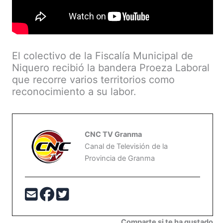
El colectivo de la Fiscalía Municipal de
Niquero recibió la bandera Proeza Laboral
que recorre varios territorios como
reconocimiento a su labor.
CNC TV Granma
Canal de Televisión de la
Provincia de Granma
Comparte si te ha gustado