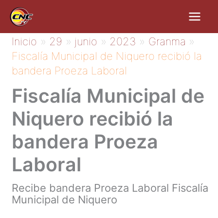
Ir
al
contenido
Inicio
29
junio
2023
Granma
Fiscalía Municipal de Niquero recibió la
bandera Proeza Laboral
Fiscalía Municipal de
Niquero recibió la
bandera Proeza
Laboral
Recibe bandera Proeza Laboral Fiscalía
Municipal de Niquero