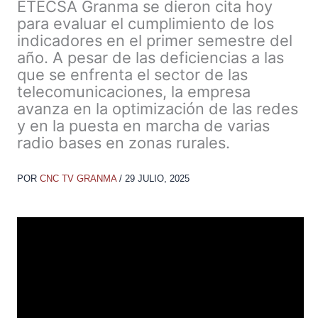
ETECSA Granma se dieron cita hoy
para evaluar el cumplimiento de los
indicadores en el primer semestre del
año. A pesar de las deficiencias a las
que se enfrenta el sector de las
telecomunicaciones, la empresa
avanza en la optimización de las redes
y en la puesta en marcha de varias
radio bases en zonas rurales.
POR
CNC TV GRANMA
/
29 JULIO, 2025