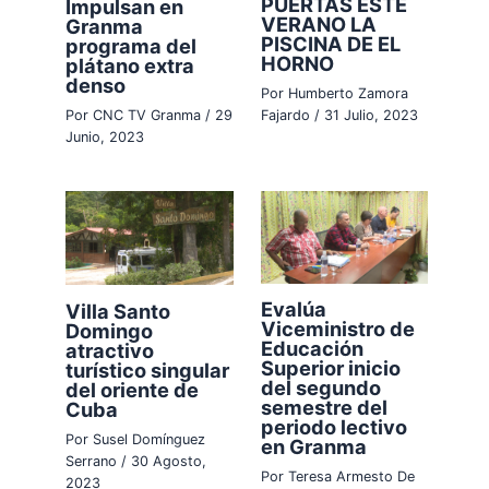
PUERTAS ESTE
Impulsan en
VERANO LA
Granma
PISCINA DE EL
programa del
HORNO
plátano extra
denso
Por
Humberto Zamora
Por
CNC TV Granma
/
29
Fajardo
/
31 Julio, 2023
Junio, 2023
Evalúa
Villa Santo
Viceministro de
Domingo
Educación
atractivo
Superior inicio
turístico singular
del segundo
del oriente de
semestre del
Cuba
periodo lectivo
Por
Susel Domínguez
en Granma
Serrano
/
30 Agosto,
Por
Teresa Armesto De
2023