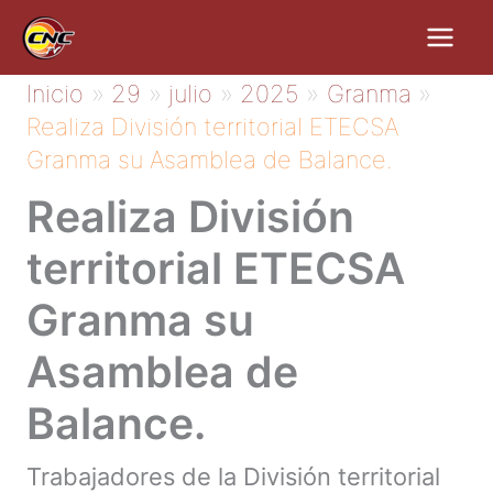
Ir
al
contenido
Inicio
29
julio
2025
Granma
Realiza División territorial ETECSA
Granma su Asamblea de Balance.
Realiza División
territorial ETECSA
Granma su
Asamblea de
Balance.
Trabajadores de la División territorial