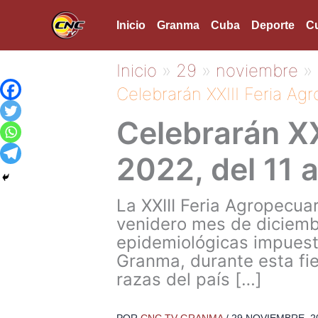
Ir
Inicio
Granma
Cuba
Deporte
Cu
al
contenido
Inicio
29
noviembre
Celebrarán XXIII Feria Ag
Celebrarán XX
2022, del 11 
La XXIII Feria Agropecuar
venidero mes de diciembr
epidemiológicas impuesta
Granma, durante esta fi
razas del país […]