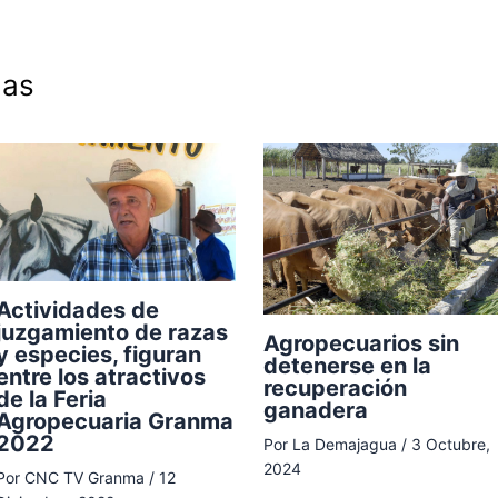
das
Actividades de
juzgamiento de razas
Agropecuarios sin
y especies, figuran
detenerse en la
entre los atractivos
recuperación
de la Feria
ganadera
Agropecuaria Granma
2022
Por
La Demajagua
/
3 Octubre,
2024
Por
CNC TV Granma
/
12