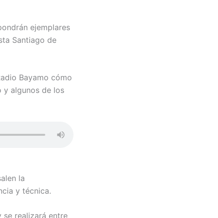
xpondrán ejemplares
asta Santiago de
a Radio Bayamo cómo
o y algunos de los
alen la
cia y técnica.
 se realizará entre