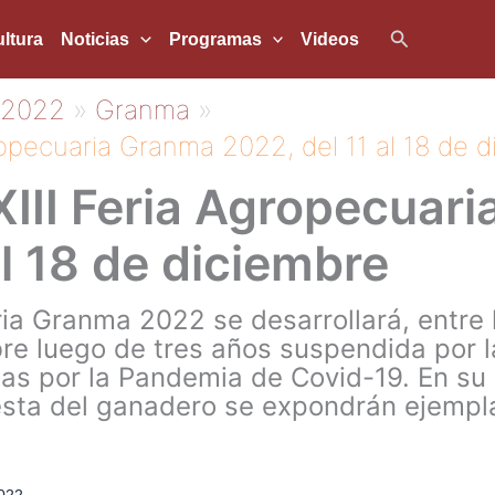
Buscar
ltura
Noticias
Programas
Videos
2022
Granma
ropecuaria Granma 2022, del 11 al 18 de 
III Feria Agropecuar
al 18 de diciembre
ia Granma 2022 se desarrollará, entre l
e luego de tres años suspendida por la
s por la Pandemia de Covid-19. En su r
esta del ganadero se expondrán ejempl