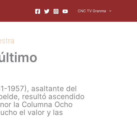
CNC TV Granma
estra
último
1-1957), asaltante del
belde, resultó ascendido
onor la Columna Ocho
cho el valor y las