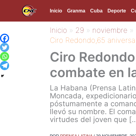
Ir
Inicio
Granma
Cuba
Deporte
Cu
al
contenido
Inicio
29
noviembre
Ciro Redondo,65 aniversar
Ciro Redondo,
combate en la
La Habana (Prensa Latina
Moncada, expedicionario
póstumamente a comanda
llevó su nombre. El com
virtudes del joven que [