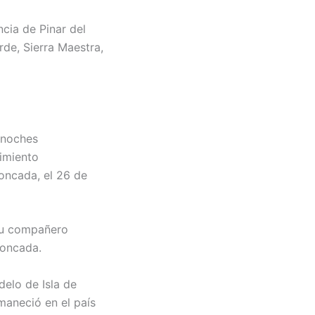
cia de Pinar del
de, Sierra Maestra,
 noches
vimiento
Moncada, el 26 de
 su compañero
Moncada.
delo de Isla de
maneció en el país