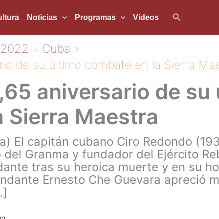
Buscar
ltura
Noticias
Programas
Videos
2022
Cuba
io de su último combate en la Sierra Ma
65 aniversario de su 
 Sierra Maestra
) El capitán cubano Ciro Redondo (193
 del Granma y fundador del Ejército Re
nte tras su heroica muerte y en su h
andante Ernesto Che Guevara apreció mu
…]