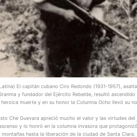
atina) El capitán cubano Ciro Redondo (1931-1957), asalt
 Granma y fundador del Ejército Rebelde, resultó ascendid
 heroica muerte y en su honor la Columna Ocho llevó su n
to Che Guevara apreció mucho el valor y las virtudes del 
ascenso y lo honró en la columna invasora que protagoni
montañas hasta la liberación de la ciudad de Santa Clara.