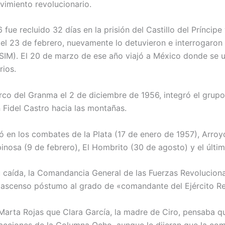
vimiento revolucionario.
 fue recluido 32 días en la prisión del Castillo del Príncipe
l el 23 de febrero, nuevamente lo detuvieron e interrogaron 
 (SIM). El 20 de marzo de ese año viajó a México donde se u
rios.
o del Granma el 2 de diciembre de 1956, integró el grupo
 Fidel Castro hacia las montañas.
pó en los combates de la Plata (17 de enero de 1957), Arroyo
pinosa (9 de febrero), El Hombrito (30 de agosto) y el últi
su caída, la Comandancia General de las Fuerzas Revolucionar
 ascenso póstumo al grado de «comandante del Ejército Re
 Marta Rojas que Clara García, la madre de Ciro, pensaba q
 acciones de la Columna Ocho, aunque le dijeran que la c