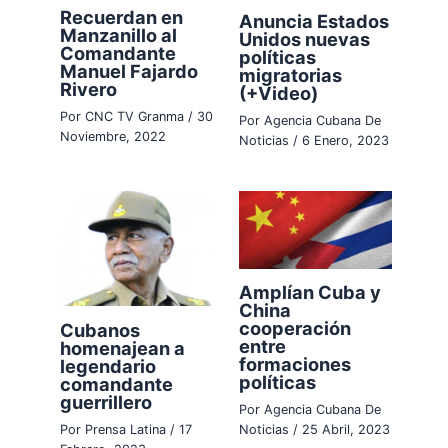
Recuerdan en
Anuncia Estados
Manzanillo al
Unidos nuevas
Comandante
políticas
Manuel Fajardo
migratorias
Rivero
(+Video)
Por
CNC TV Granma
/
30
Por
Agencia Cubana De
Noviembre, 2022
Noticias
/
6 Enero, 2023
Amplían Cuba y
China
cooperación
Cubanos
entre
homenajean a
formaciones
legendario
políticas
comandante
guerrillero
Por
Agencia Cubana De
Por
Prensa Latina
/
17
Noticias
/
25 Abril, 2023