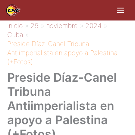
Ir
al
contenido
Inicio
29
noviembre
2024
Cuba
Preside Díaz-Canel Tribuna
Antiimperialista en apoyo a Palestina
(+Fotos)
Preside Díaz-Canel
Tribuna
Antiimperialista en
apoyo a Palestina
(+Fotos)