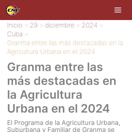
Ir
al
contenido
Inicio
29
diciembre
2024
Cuba
Granma entre las más destacadas en la
Agricultura Urbana en el 2024
Granma entre las
más destacadas en
la Agricultura
Urbana en el 2024
El Programa de la Agricultura Urbana,
Suburbana y Familiar de Granma se