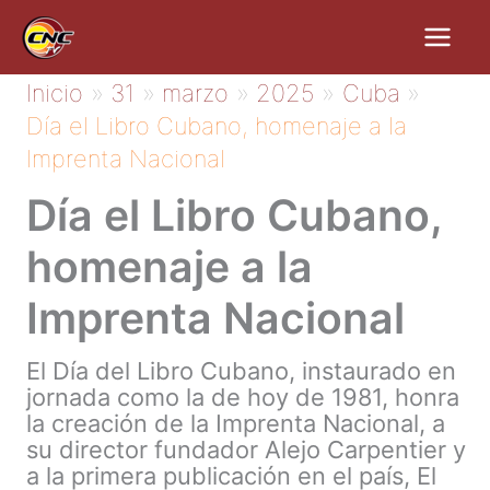
Ir
al
contenido
Inicio
31
marzo
2025
Cuba
Día el Libro Cubano, homenaje a la
Imprenta Nacional
Día el Libro Cubano,
homenaje a la
Imprenta Nacional
El Día del Libro Cubano, instaurado en
jornada como la de hoy de 1981, honra
la creación de la Imprenta Nacional, a
su director fundador Alejo Carpentier y
a la primera publicación en el país, El