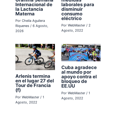
Internacional de
laborales para
la Lactancia
disminuir
Materna
consumo
eléctrico
Por
Cheila Aguilera
Por
WebMaster
/
2
Riquenes
/
6 Agosto,
Agosto, 2022
2026
Cuba agradece
al mundo por
Arlenis termina
apoyo contra el
en el lugar 27 del
bloqueo de
Tour de Francia
EE.UU
(f)
Por
WebMaster
/
1
Por
WebMaster
/
1
Agosto, 2022
Agosto, 2022