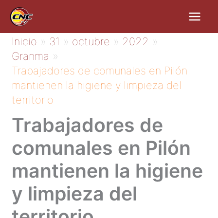
Ir
al
contenido
Inicio
31
octubre
2022
Granma
Trabajadores de comunales en Pilón
mantienen la higiene y limpieza del
territorio
Trabajadores de
comunales en Pilón
mantienen la higiene
y limpieza del
territorio