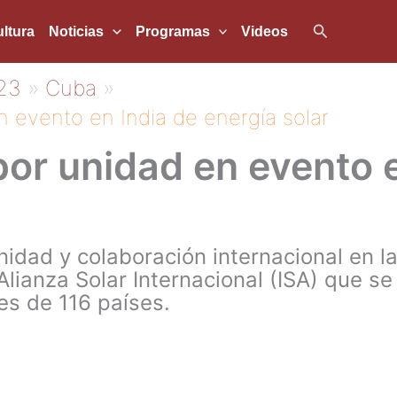
Buscar
ltura
Noticias
Programas
Videos
23
Cuba
 evento en India de energía solar
or unidad en evento e
idad y colaboración internacional en la
lianza Solar Internacional (ISA) que se
es de 116 países.