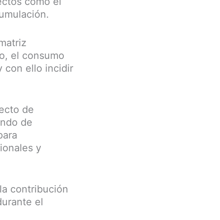
yectos como el
umulación.
matriz
mo, el consumo
 con ello incidir
yecto de
ando de
para
ionales y
la contribución
urante el