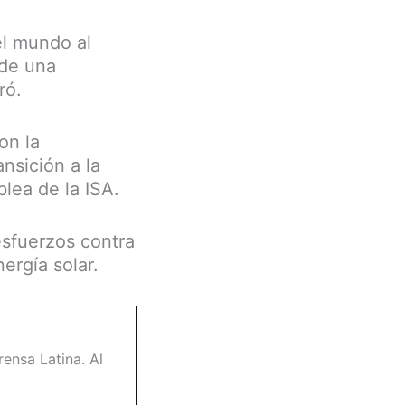
el mundo al
 de una
ró.
on la
nsición a la
lea de la ISA.
esfuerzos contra
ergía solar.
ensa Latina. Al