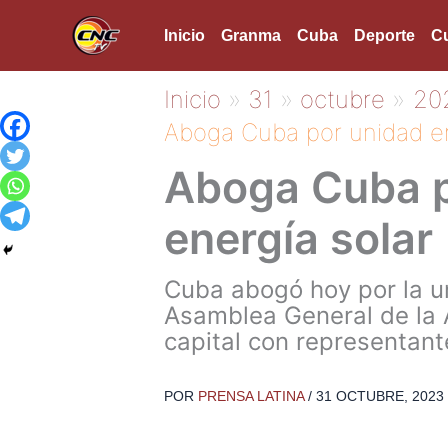
Ir
Inicio
Granma
Cuba
Deporte
Cu
al
contenido
Inicio
31
octubre
20
Aboga Cuba por unidad en
Aboga Cuba p
energía solar
Cuba abogó hoy por la un
Asamblea General de la A
capital con representant
POR
PRENSA LATINA
/
31 OCTUBRE, 2023