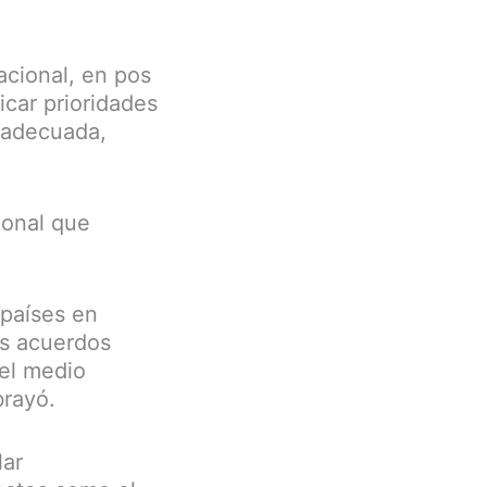
acional, en pos
icar prioridades
, adecuada,
ional que
 países en
os acuerdos
del medio
brayó.
lar