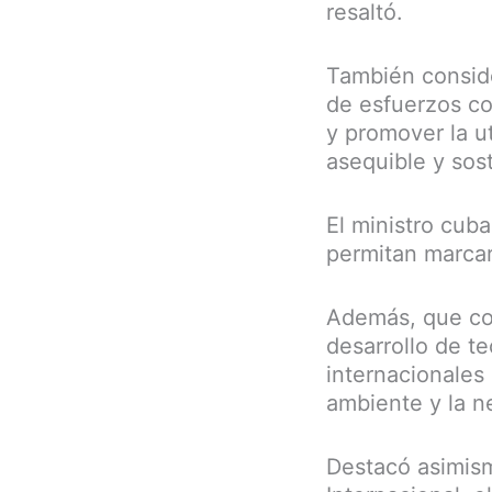
resaltó.
También conside
de esfuerzos co
y promover la u
asequible y sost
El ministro cub
permitan marcar
Además, que con
desarrollo de t
internacionales
ambiente y la n
Destacó asimism