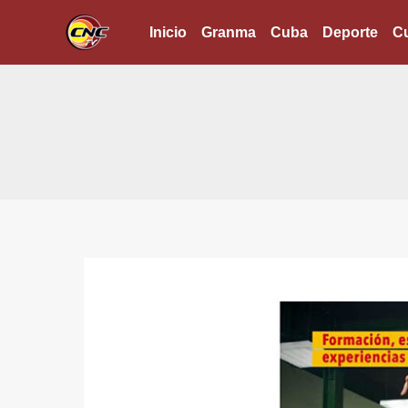
Ir
Inicio
Granma
Cuba
Deporte
Cu
al
contenido
Desde
hoy,
XXXII
Curso
de