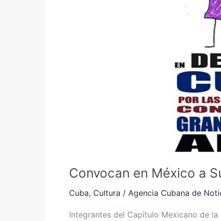
Arte
en
apoyo
a
Cuba
Convocan en México a S
Cuba
,
Cultura
/
Agencia Cubana de Noti
Integrantes del Capítulo Mexicano de la 