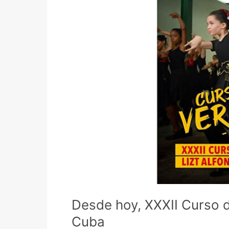
Verano
de
Lizt
Alfonso
Dance
Cuba
Desde hoy, XXXII Curso 
Cuba