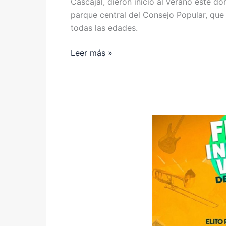
Cascajal, dieron inicio al verano este do
parque central del Consejo Popular, que 
todas las edades.
Leer más »
Pre-
Festival
Varadero
Josone
da
la
arrancada
al
verano