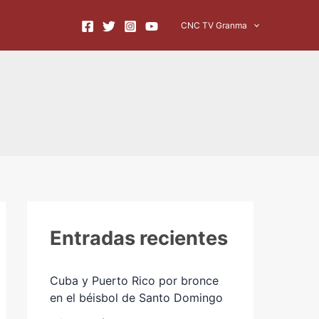
A
CNC TV Granma
r
c
h
i
v
o
s
Entradas recientes
Cuba y Puerto Rico por bronce
en el béisbol de Santo Domingo