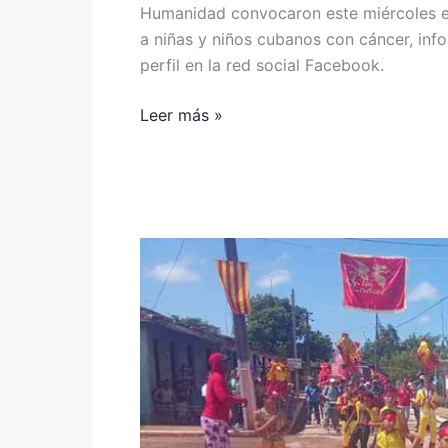
Humanidad convocaron este miércoles e
a niñas y niños cubanos con cáncer, inf
perfil en la red social Facebook.
Leer más »
Casas
de
cultura
protagonistas
de
la
etapa
estival