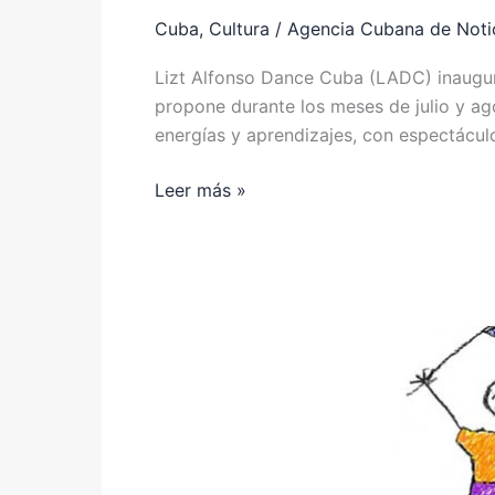
Cuba
,
Cultura
/
Agencia Cubana de Noti
Lizt Alfonso Dance Cuba (LADC) inaugur
propone durante los meses de julio y ag
energías y aprendizajes, con espectáculo
Leer más »
Convocan
en
México
a
Subasta
de