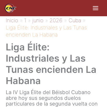
Ir
al
contenido
Inicio
1
junio
2026
Cuba
Liga Élite: Industriales y Las Tunas
encienden La Habana
Liga Élite:
Industriales y Las
Tunas encienden La
Habana
La IV Liga Élite del Béisbol Cubano
abre hoy sus segundos duelos
particulares de la segunda vuelta con