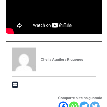
Cheila Aguilera Riquenes
Comparte si te ha gustado