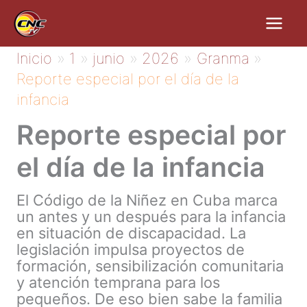
Ir
al
contenido
Inicio
1
junio
2026
Granma
Reporte especial por el día de la
infancia
Reporte especial por
el día de la infancia
El Código de la Niñez en Cuba marca
un antes y un después para la infancia
en situación de discapacidad. La
legislación impulsa proyectos de
formación, sensibilización comunitaria
y atención temprana para los
pequeños. De eso bien sabe la familia