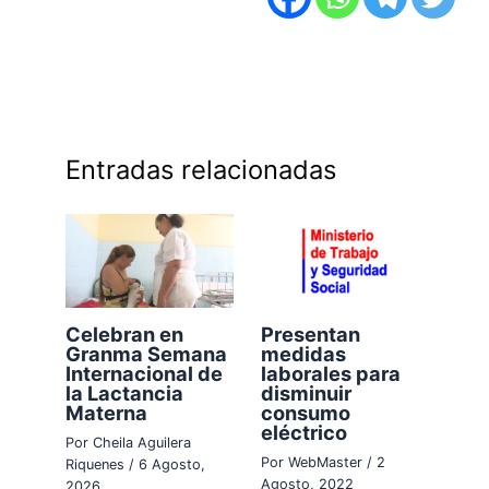
Entradas relacionadas
Celebran en
Presentan
Granma Semana
medidas
Internacional de
laborales para
la Lactancia
disminuir
Materna
consumo
eléctrico
Por
Cheila Aguilera
Por
WebMaster
/
2
Riquenes
/
6 Agosto,
Agosto, 2022
2026