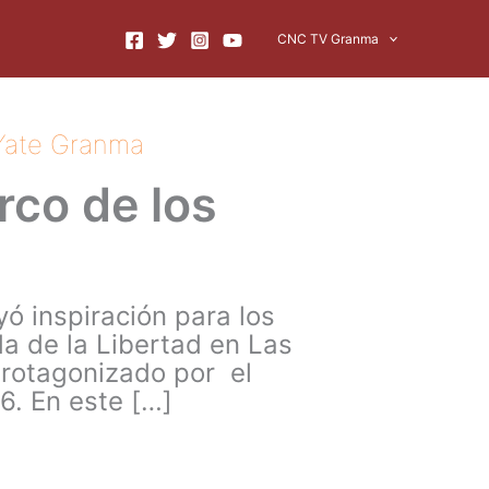
CNC TV Granma
 Yate Granma
co de los
ó inspiración para los
a de la Libertad en Las
rotagonizado por el
6. En este […]