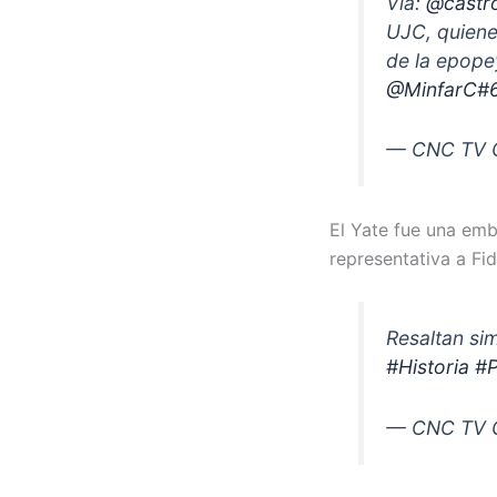
Vía:
@castr
UJC, quienes
de la epope
@MinfarC
#
— CNC TV 
El Yate fue una emb
representativa a Fi
Resaltan si
#Historia
#P
— CNC TV 