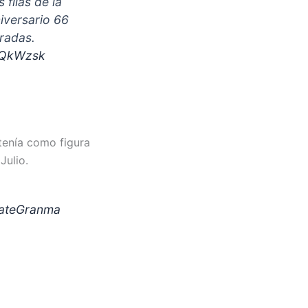
filas de la
niversario 66
radas.
fQQkWzsk
tenía como figura
Julio.
ateGranma