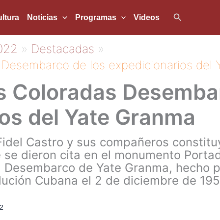
Buscar
ltura
Noticias
Programas
Videos
022
Destacadas
Desembarco de los expedicionarios del
s Coloradas Desembar
ios del Yate Granma
 Fidel Castro y sus compañeros constituy
se dieron cita en el monumento Portad
l Desembarco de Yate Granma, hecho p
volución Cubana el 2 de diciembre de 195
2