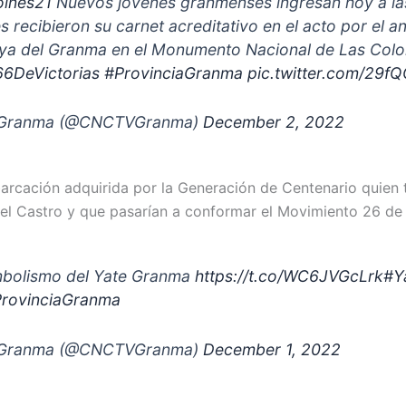
oines21
Nuevos jóvenes granmenses ingresan hoy a las 
 recibieron su carnet acreditativo en el acto por el a
ya del Granma en el Monumento Nacional de Las Colo
66DeVictorias
#ProvinciaGranma
pic.twitter.com/29
Granma (@CNCTVGranma)
December 2, 2022
arcación adquirida por la Generación de Centenario quien 
del Castro y que pasarían a conformar el Movimiento 26 de 
mbolismo del Yate Granma
https://t.co/WC6JVGcLrk
#Y
rovinciaGranma
Granma (@CNCTVGranma)
December 1, 2022