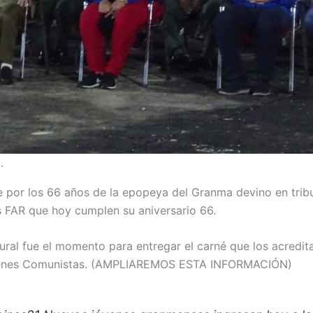
.
 por los 66 años de la epopeya del Granma devino en tribu
 FAR que hoy cumplen su aniversario 66.
ltural fue el momento para entregar el carné que los acredi
venes Comunistas. (AMPLIAREMOS ESTA INFORMACIÓN)