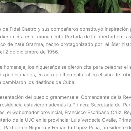
.
jo de Fidel Castro y sus compañeros constituyó inspiración 
dieron cita en el monumento Portada de la Libertad en La
o de Yate Granma, hecho protagonizado por el líder histó
el 2 de diciembre de 1956.
 homenaje, los niquereños se dieron cita para celebrar el a
xpedicionarios, en acto político cultural en el sitio de tri
e cambiaron los destinos de Cuba.
esentación del pueblo granmense el Comandante de la Rev
 presidencia estuvieron además la Primera Secretaria del Pa
s, el Gobernador provincial, Francisco Escribano Cruz; R
tario de la UJC en la provincia; Luis Verdecia Ovalle, Prime
el Partido en Niquero y Fernando López Peña, presidente d