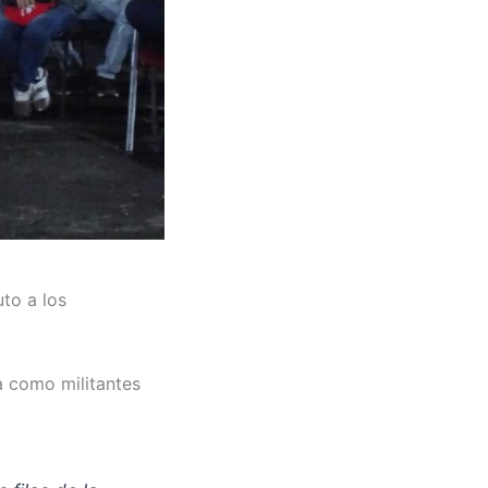
to a los
ta como militantes