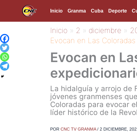
Ir
Inicio
Granma
Cuba
Deporte
Cu
al
contenido
Inicio
2
diciembre
2
Evocan en Las Coloradas 
Evocan en La
expedicionar
La hidalguía y arrojo de
jóvenes granmenses que 
Coloradas para evocar e
líder histórico de la Re
POR
CNC TV GRANMA
/
2 DICIEMBRE, 202