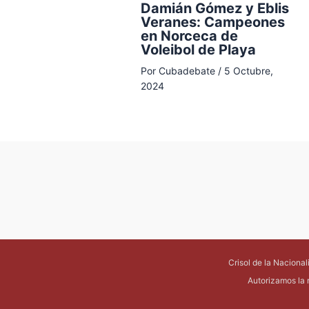
Damián Gómez y Eblis
Veranes: Campeones
en Norceca de
Voleibol de Playa
Por
Cubadebate
/
5 Octubre,
2024
Crisol de la Naciona
Autorizamos la 