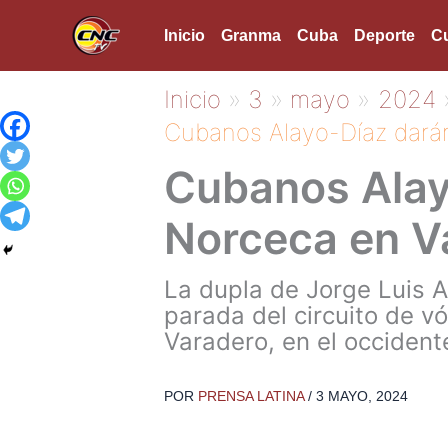
Ir
Inicio
Granma
Cuba
Deporte
Cu
al
contenido
Inicio
3
mayo
2024
Cubanos Alayo-Díaz darán
Cubanos Alayo
Norceca en V
La dupla de Jorge Luis A
parada del circuito de v
Varadero, en el occident
POR
PRENSA LATINA
/
3 MAYO, 2024