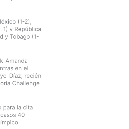
éxico (1-2),
1-1) y República
ad y Tobago (1-
rik-Amanda
ntras en el
yo-Díaz, recién
goría Challenge
para la cita
scasos 40
límpico