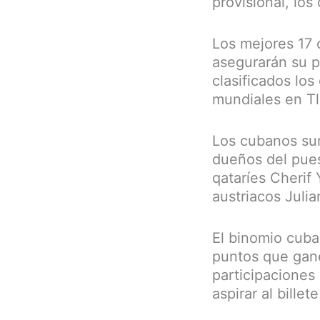
provisional, los
Los mejores 17 d
asegurarán su p
clasificados lo
mundiales en T
Los cubanos sum
dueños del pues
qataríes Cherif
austriacos Julia
El binomio cuba
puntos que gan
participaciones 
aspirar al billet