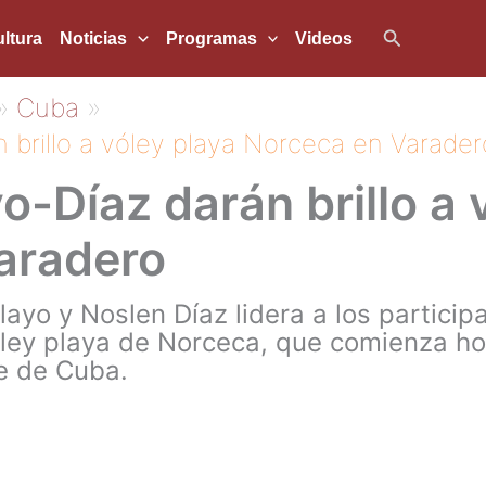
Buscar
ltura
Noticias
Programas
Videos
Cuba
 brillo a vóley playa Norceca en Varader
-Díaz darán brillo a 
aradero
layo y Noslen Díaz lidera a los partici
óley playa de Norceca, que comienza ho
e de Cuba.