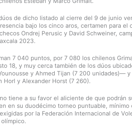
 chilenos Esteban y Marco Grimalt.
úos de dicho listado al cierre del 9 de junio ve
resencia bajo los cinco aros, certamen para el 
s checos Ondrej Perusic y David Schweiner, ca
laxcala 2023.
an 7 040 puntos, por 7 080 los chilenos Grimal
to 18, y muy cerca también de los dúos ubicad
 Younousse y Ahmed Tijan (7 200 unidades)— y 
n Horl y Alexander Horst (7 260).
no tiene a su favor el aliciente de que podrán 
en en su duodécimo torneo puntuable, mínimo
exigidas por la Federación Internacional de Vol
e olímpico.