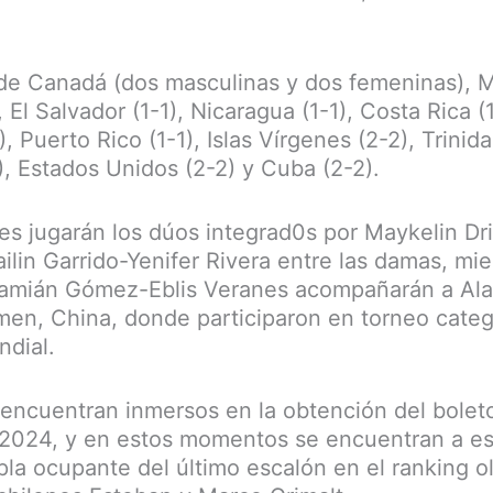
de Canadá (dos masculinas y dos femeninas), M
 El Salvador (1-1), Nicaragua (1-1), Costa Rica (
, Puerto Rico (1-1), Islas Vírgenes (2-2), Trinid
), Estados Unidos (2-2) y Cuba (2-2).
ones jugarán los dúos integrad0s por Maykelin D
lin Garrido-Yenifer Rivera entre las damas, mie
Damián Gómez-Eblis Veranes acompañarán a Ala
men, China, donde participaron en torneo cate
ndial.
 encuentran inmersos en la obtención del boleto 
s 2024, y en estos momentos se encuentran a e
pla ocupante del último escalón en el ranking o