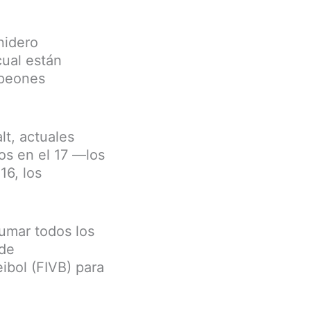
nidero
cual están
mpeones
t, actuales
os en el 17 —los
16, los
sumar todos los
 de
eibol (FIVB) para