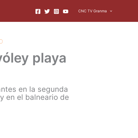
CNC TV Granma
o
vóley playa
pantes en la segunda
y en el balneario de