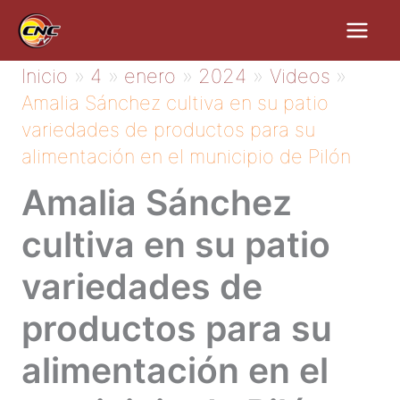
Ir
al
contenido
Inicio
4
enero
2024
Videos
Amalia Sánchez cultiva en su patio
variedades de productos para su
alimentación en el municipio de Pilón
Amalia Sánchez
cultiva en su patio
variedades de
productos para su
alimentación en el