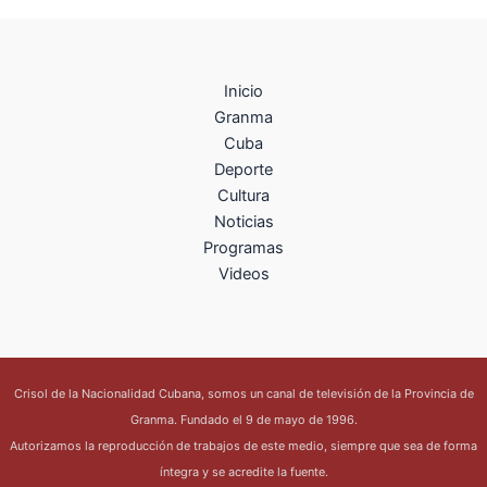
Inicio
Granma
Cuba
Deporte
Cultura
Noticias
Programas
Videos
Crisol de la Nacionalidad Cubana, somos un canal de televisión de la Provincia de
Granma. Fundado el 9 de mayo de 1996.
Autorizamos la reproducción de trabajos de este medio, siempre que sea de forma
íntegra y se acredite la fuente.