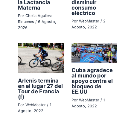
la Lactancia
disminuir
Materna
consumo
eléctrico
Por
Cheila Aguilera
Por
WebMaster
/
2
Riquenes
/
6 Agosto,
Agosto, 2022
2026
Cuba agradece
al mundo por
Arlenis termina
apoyo contra el
en el lugar 27 del
bloqueo de
Tour de Francia
EE.UU
(f)
Por
WebMaster
/
1
Por
WebMaster
/
1
Agosto, 2022
Agosto, 2022