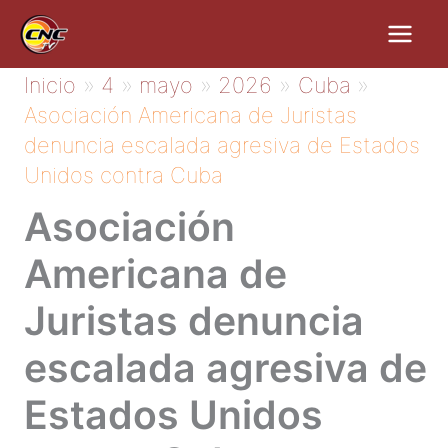
Ir
al
contenido
Inicio
4
mayo
2026
Cuba
Asociación Americana de Juristas
denuncia escalada agresiva de Estados
Unidos contra Cuba
Asociación
Americana de
Juristas denuncia
escalada agresiva de
Estados Unidos