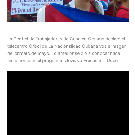
La Central de Trabajadores de Cuba en Granma declaró al
telecentro Crisol de La Nacionalidad Cubana voz e imagen
del primero de mayo. Lo anterior se dio a conocer hace
unas horas en el programa televisivo Frecuencia Doce.