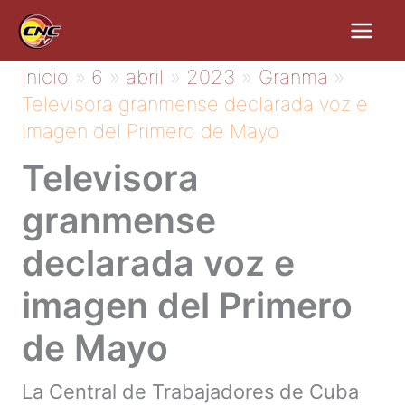
Ir
al
contenido
Inicio
6
abril
2023
Granma
Televisora granmense declarada voz e
imagen del Primero de Mayo
Televisora
granmense
declarada voz e
imagen del Primero
de Mayo
La Central de Trabajadores de Cuba