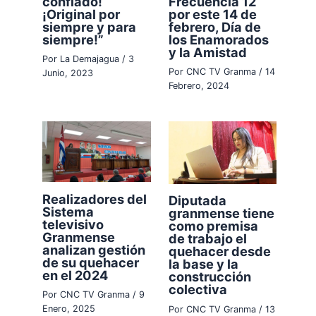
confiado!
Frecuencia 12
¡Original por
por este 14 de
siempre y para
febrero, Día de
siempre!”
los Enamorados
y la Amistad
Por
La Demajagua
/
3
Por
CNC TV Granma
/
14
Junio, 2023
Febrero, 2024
Realizadores del
Diputada
Sistema
granmense tiene
televisivo
como premisa
Granmense
de trabajo el
analizan gestión
quehacer desde
de su quehacer
la base y la
en el 2024
construcción
colectiva
Por
CNC TV Granma
/
9
Enero, 2025
Por
CNC TV Granma
/
13