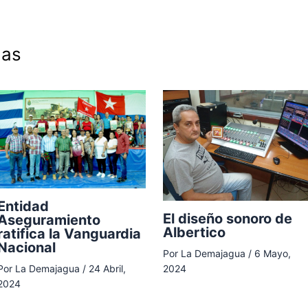
das
Entidad
El diseño sonoro de
Aseguramiento
Albertico
ratifica la Vanguardia
Nacional
Por
La Demajagua
/
6 Mayo,
Por
La Demajagua
/
24 Abril,
2024
2024