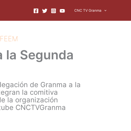
CNC TV Granma
a FEEM
 la Segunda
elegación de Granma a la
egran la comitiva
e la organización
 Youtube CNCTVGranma