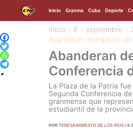
Ir
Inicio
Granma
Cuba
Deporte
Cu
al
contenido
Inicio
6
septiembre
Abanderan delegación de
Abanderan de
Conferencia 
La Plaza de la Patria fu
Segunda Conferencia de l
granmense que represent
estudiantil de la provin
POR
TERESA ARMESTO DE LOS RÍOS
/
6 