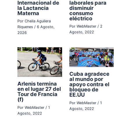
Internacional de
laborales para
la Lactancia
disminuir
Materna
consumo
eléctrico
Por
Cheila Aguilera
Por
WebMaster
/
2
Riquenes
/
6 Agosto,
Agosto, 2022
2026
Cuba agradece
al mundo por
Arlenis termina
apoyo contra el
en el lugar 27 del
bloqueo de
Tour de Francia
EE.UU
(f)
Por
WebMaster
/
1
Por
WebMaster
/
1
Agosto, 2022
Agosto, 2022