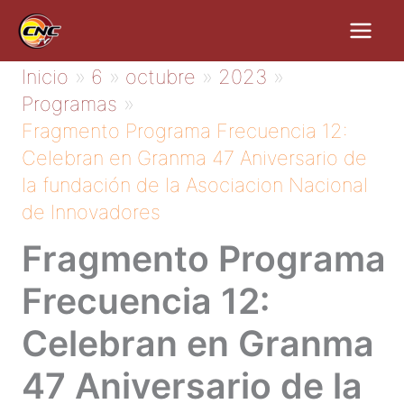
Ir
al
contenido
Inicio
6
octubre
2023
Programas
Fragmento Programa Frecuencia 12:
Celebran en Granma 47 Aniversario de
la fundación de la Asociacion Nacional
de Innovadores
Fragmento Programa
Frecuencia 12:
Celebran en Granma
47 Aniversario de la