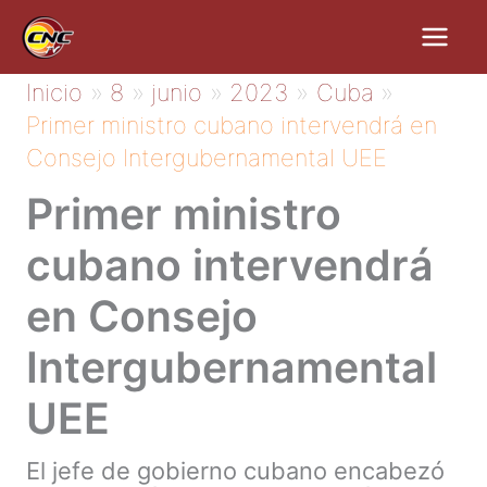
Ir
al
contenido
Inicio
8
junio
2023
Cuba
Primer ministro cubano intervendrá en
Consejo Intergubernamental UEE
Primer ministro
cubano intervendrá
en Consejo
Intergubernamental
UEE
El jefe de gobierno cubano encabezó