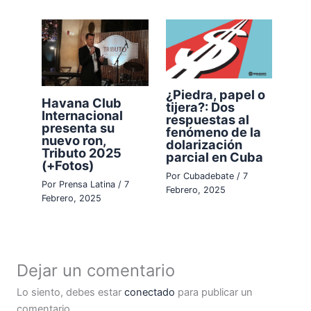
¿Piedra, papel o
Havana Club
tijera?: Dos
Internacional
respuestas al
presenta su
fenómeno de la
nuevo ron,
dolarización
Tributo 2025
parcial en Cuba
(+Fotos)
Por
Cubadebate
/
7
Por
Prensa Latina
/
7
Febrero, 2025
Febrero, 2025
Dejar un comentario
Lo siento, debes estar
conectado
para publicar un
comentario.