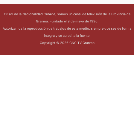
Crisol de la Nacionalidad Cubana, somos un canal de televisión de la Provincia de
Granma. Fundado el 9 de mayo de 1996.
Autorizamos la reproducción de trabajos de este medio, siempre que sea de forma
íntegra y se acredite la fuente.
Copyright © 2026 CNC TV Granma