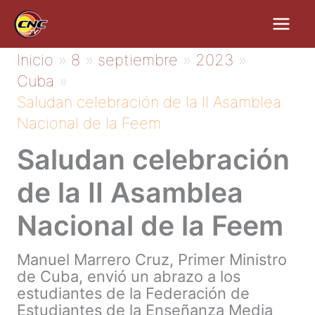
Ir
al
contenido
Inicio
8
septiembre
2023
Cuba
Saludan celebración de la II Asamblea
Nacional de la Feem
Saludan celebración
de la II Asamblea
Nacional de la Feem
Manuel Marrero Cruz, Primer Ministro
de Cuba, envió un abrazo a los
estudiantes de la Federación de
Estudiantes de la Enseñanza Media