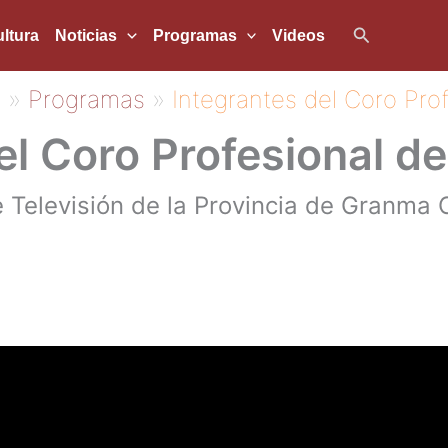
Buscar
ltura
Noticias
Programas
Videos
5
Programas
Integrantes del Coro Pro
el Coro Profesional d
elevisión de la Provincia de Granma C