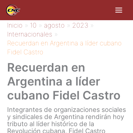
Ir
al
contenido
Inicio
10
agosto
2023
Internacionales
Recuerdan en Argentina a líder cubano
Fidel Castro
Recuerdan en
Argentina a líder
cubano Fidel Castro
Integrantes de organizaciones sociales
y sindicales de Argentina rendirán hoy
tributo al líder histórico de la
Revolución cubana, Fidel Castro