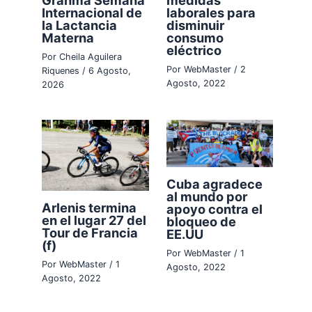
Granma Semana
medidas
Internacional de
laborales para
la Lactancia
disminuir
Materna
consumo
eléctrico
Por
Cheila Aguilera
Por
WebMaster
/
2
Riquenes
/
6 Agosto,
Agosto, 2022
2026
Cuba agradece
al mundo por
Arlenis termina
apoyo contra el
en el lugar 27 del
bloqueo de
Tour de Francia
EE.UU
(f)
Por
WebMaster
/
1
Por
WebMaster
/
1
Agosto, 2022
Agosto, 2022