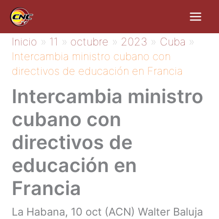
Ir
al
contenido
Inicio
11
octubre
2023
Cuba
Intercambia ministro cubano con
directivos de educación en Francia
Intercambia ministro
cubano con
directivos de
educación en
Francia
La Habana, 10 oct (ACN) Walter Baluja