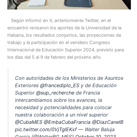
Según informó en X, anteriormente Twitter, en el
encuentro revisaron los aportes de la Universidad de la
Habana, los resultados conjuntos, las proyecciones de
trabajo y la participación en el venidero Congreso
Internacional de Educación Superior 2024, previsto para
los días del 5 al 9 de febrero del próximo año.
Con autoridades de los Ministerios de Asuntos
Exteriores
@francediplo_ES
y de Educación
Superior
@sup_recherche
de Francia
intercambiamos sobre los avances, la
necesidad y potencialidades para colocar
nuestra colaboración a un nivel superior
@CubaMES
@EmbaCubaFrancia
@DiazCanelB
pic.twitter.com/0VjTglEKxf
— Walter Baluja
García (@WalterBG_MES)
October 10, 2023