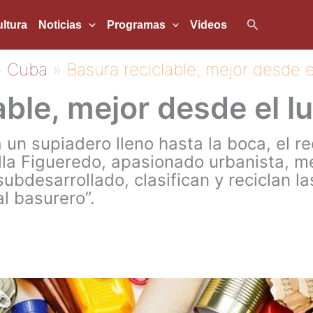
Buscar
ltura
Noticias
Programas
Videos
Cuba
Basura reciclable, mejor desde e
able, mejor desde el l
 un supiadero lleno hasta la boca, el r
a Figueredo, apasionado urbanista, me 
ubdesarrollado, clasifican y reciclan l
l basurero”.