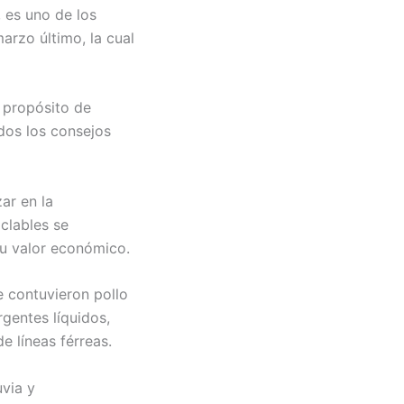
, es uno de los
arzo último, la cual
l propósito de
odos los consejos
ar en la
clables se
su valor económico.
e contuvieron pollo
gentes líquidos,
e líneas férreas.
uvia y