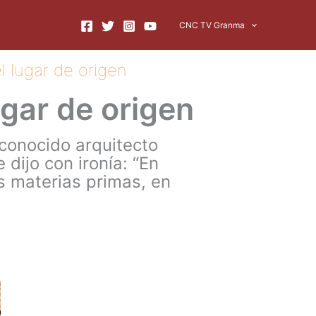
CNC TV Granma
l lugar de origen
ugar de origen
econocido arquitecto
dijo con ironía: “En
as materias primas, en