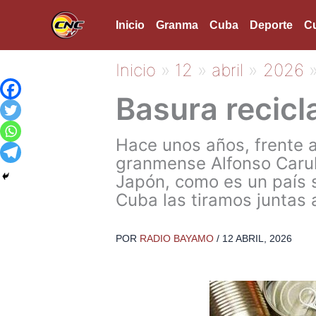
Ir
Inicio
Granma
Cuba
Deporte
Cu
al
contenido
Inicio
12
abril
2026
Basura recicl
Hace unos años, frente a
granmense Alfonso Carull
Japón, como es un país s
Cuba las tiramos juntas a
POR
RADIO BAYAMO
/
12 ABRIL, 2026