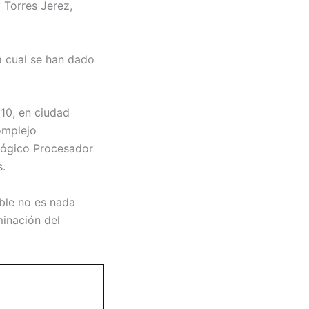
 Torres Jerez,
a cual se han dado
10, en ciudad
omplejo
ológico Procesador
s.
ble no es nada
minación del