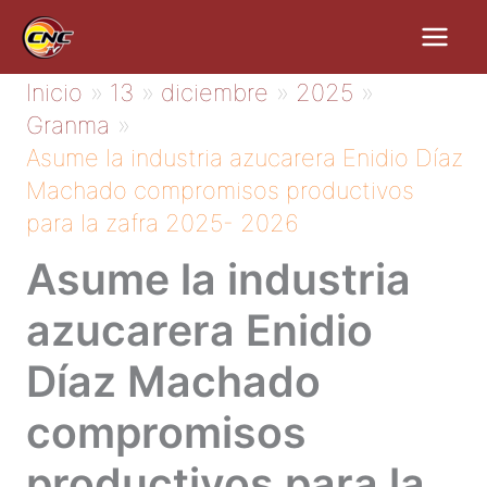
Ir
al
contenido
Inicio
13
diciembre
2025
Granma
Asume la industria azucarera Enidio Díaz
Machado compromisos productivos
para la zafra 2025- 2026
Asume la industria
azucarera Enidio
Díaz Machado
compromisos
productivos para la