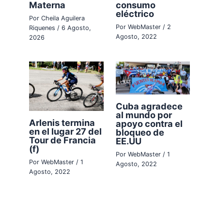
Materna
consumo
eléctrico
Por
Cheila Aguilera
Por
WebMaster
/
2
Riquenes
/
6 Agosto,
Agosto, 2022
2026
Cuba agradece
al mundo por
Arlenis termina
apoyo contra el
en el lugar 27 del
bloqueo de
Tour de Francia
EE.UU
(f)
Por
WebMaster
/
1
Por
WebMaster
/
1
Agosto, 2022
Agosto, 2022