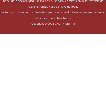
Crisol de la Nacionalidad Cubana, somos un canal de televisión de la Provincia de
Granma. Fundado el 9 de mayo de 1996.
Autorizamos la reproducción de trabajos de este medio, siempre que sea de forma
íntegra y se acredite la fuente.
Copyright © 2026 CNC TV Granma