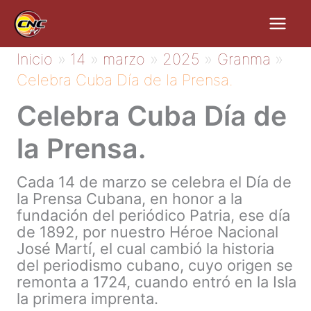
Ir
al
contenido
Inicio
14
marzo
2025
Granma
Celebra Cuba Día de la Prensa.
Celebra Cuba Día de
la Prensa.
Cada 14 de marzo se celebra el Día de
la Prensa Cubana, en honor a la
fundación del periódico Patria, ese día
de 1892, por nuestro Héroe Nacional
José Martí, el cual cambió la historia
del periodismo cubano, cuyo origen se
remonta a 1724, cuando entró en la Isla
la primera imprenta.