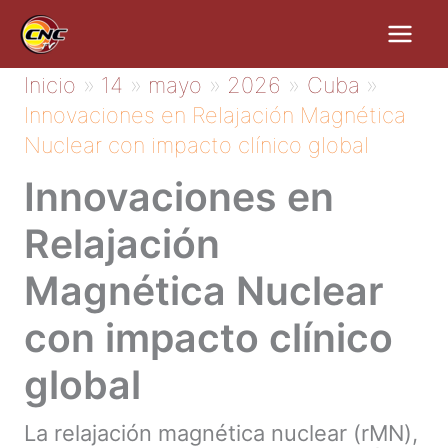
Ir
al
contenido
Inicio
14
mayo
2026
Cuba
Innovaciones en Relajación Magnética
Nuclear con impacto clínico global
Innovaciones en
Relajación
Magnética Nuclear
con impacto clínico
global
La relajación magnética nuclear (rMN),