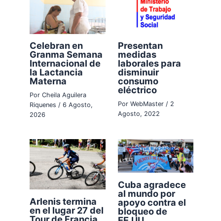
Celebran en
Presentan
Granma Semana
medidas
Internacional de
laborales para
la Lactancia
disminuir
Materna
consumo
eléctrico
Por
Cheila Aguilera
Por
WebMaster
/
2
Riquenes
/
6 Agosto,
Agosto, 2022
2026
Cuba agradece
al mundo por
Arlenis termina
apoyo contra el
en el lugar 27 del
bloqueo de
Tour de Francia
EE.UU