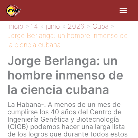
Ir
al
contenido
Inicio
14
junio
2026
Cuba
Jorge Berlanga: un hombre inmenso de
la ciencia cubana
Jorge Berlanga: un
hombre inmenso de
la ciencia cubana
La Habana-. A menos de un mes de
cumplirse los 40 años del Centro de
Ingeniería Genética y Biotecnología
(CIGB) podemos hacer una larga lista
de los logros que durante todos estos