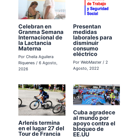
Celebran en
Presentan
Granma Semana
medidas
Internacional de
laborales para
la Lactancia
disminuir
Materna
consumo
eléctrico
Por
Cheila Aguilera
Por
WebMaster
/
2
Riquenes
/
6 Agosto,
Agosto, 2022
2026
Cuba agradece
al mundo por
Arlenis termina
apoyo contra el
en el lugar 27 del
bloqueo de
Tour de Francia
EE.UU