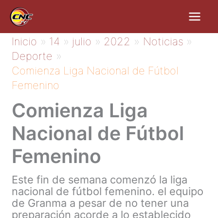
Ir
al
contenido
Inicio
14
julio
2022
Noticias
Deporte
Comienza Liga Nacional de Fútbol
Femenino
Comienza Liga
Nacional de Fútbol
Femenino
Este fin de semana comenzó la liga
nacional de fútbol femenino. el equipo
de Granma a pesar de no tener una
preparación acorde a lo establecido