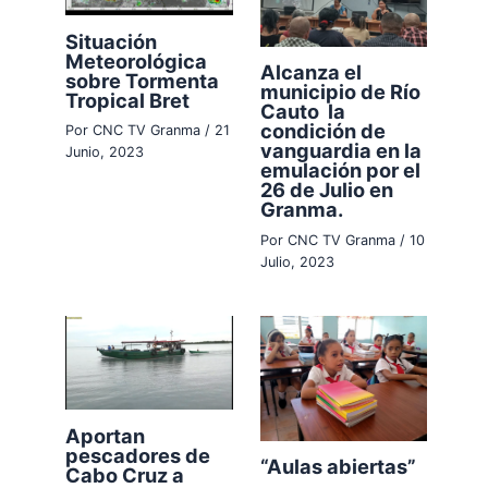
Situación
Meteorológica
Alcanza el
sobre Tormenta
municipio de Río
Tropical Bret
Cauto la
condición de
Por
CNC TV Granma
/
21
vanguardia en la
Junio, 2023
emulación por el
26 de Julio en
Granma.
Por
CNC TV Granma
/
10
Julio, 2023
Aportan
pescadores de
“Aulas abiertas”
Cabo Cruz a