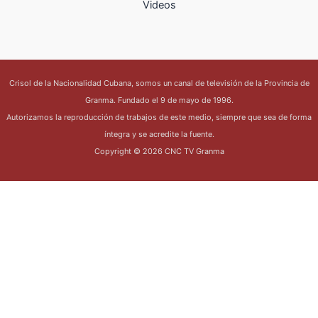
Videos
Crisol de la Nacionalidad Cubana, somos un canal de televisión de la Provincia de
Granma. Fundado el 9 de mayo de 1996.
Autorizamos la reproducción de trabajos de este medio, siempre que sea de forma
íntegra y se acredite la fuente.
Copyright © 2026 CNC TV Granma