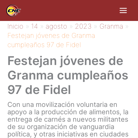
Ir
al
contenido
Inicio
14
agosto
2023
Granma
Festejan jóvenes de Granma
cumpleaños 97 de Fidel
Festejan jóvenes de
Granma cumpleaños
97 de Fidel
Con una movilización voluntaria en
apoyo a la producción de alimentos, la
entrega de carnés a nuevos militantes
de su organización de vanguardia
política, y otras iniciativas en ciudades