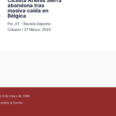
Ciclista Arlenis Sierra
abandona tras
masiva caída en
Bélgica
s
Por
JIT - Revista Deporte
Cubano
/
27 Marzo, 2023
el 9 de mayo de 1996.
edite la fuente.