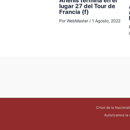
Arlenis termina en el
lugar 27 del Tour de
Francia (f)
Por
WebMaster
/
1 Agosto, 2022
Crisol de la Naciona
Autorizamos la 