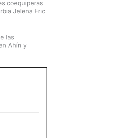
tes coequiperas
rbia Jelena Eric
e las
 en Ahín y