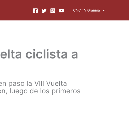
CNC TV Granma
lta ciclista a
n paso la VIII Vuelta
ón, luego de los primeros