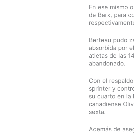
En ese mismo or
de Barx, para co
respectivament
Berteau pudo za
absorbida por e
atletas de las 
abandonado.
Con el respaldo
sprinter y contr
su cuarto en la
canadiense Olivi
sexta.
Además de asegu