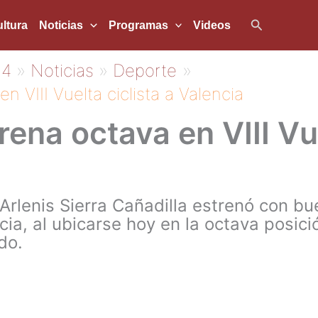
Buscar
ltura
Noticias
Programas
Videos
24
Noticias
Deporte
n VIII Vuelta ciclista a Valencia
rena octava en VIII Vue
rlenis Sierra Cañadilla estrenó con bue
cia, al ubicarse hoy en la octava posici
do.