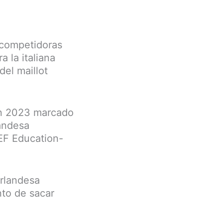
 competidoras
a la italiana
del maillot
un 2023 marcado
landesa
EF Education-
erlandesa
nto de sacar