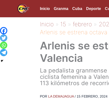
Ir
Inicio
Granma
Cuba
Deporte
Cu
al
contenido
Inicio
15
febrero
20
Arlenis se estrena octava e
Arlenis se est
Valencia
La pedalista granmense A
ciclista femenina a Valen
113 kilómetros de recorri
POR
LA DEMAJAGUA
/
15 FEBRERO, 2024