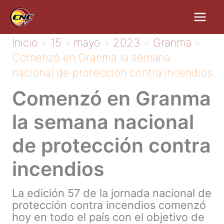
Ir
al
contenido
Inicio
15
mayo
2023
Granma
Comenzó en Granma la semana
nacional de protección contra incendios
Comenzó en Granma
la semana nacional
de protección contra
incendios
La edición 57 de la jornada nacional de
protección contra incendios comenzó
hoy en todo el país con el objetivo de