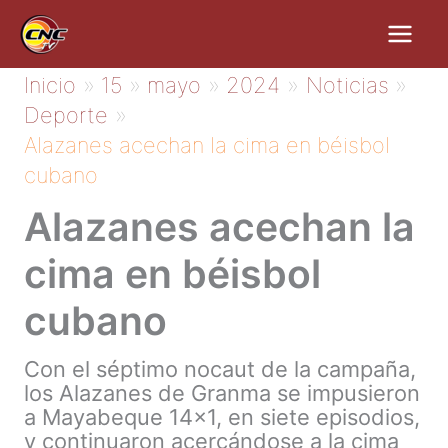
Ir
al
contenido
Inicio
15
mayo
2024
Noticias
Deporte
Alazanes acechan la cima en béisbol
cubano
Alazanes acechan la
cima en béisbol
cubano
Con el séptimo nocaut de la campaña,
los Alazanes de Granma se impusieron
a Mayabeque 14×1, en siete episodios,
y continuaron acercándose a la cima