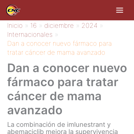
Ir
al
contenido
Inicio
16
diciembre
2024
Internacionales
Dan a conocer nuevo fármaco para
tratar cáncer de mama avanzado
Dan a conocer nuevo
fármaco para tratar
cáncer de mama
avanzado
La combinación de imlunestrant y
abemaciclib mejora la supervivencia