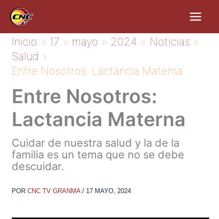
Ir
al
contenido
Inicio
17
mayo
2024
Noticias
Salud
Entre Nosotros: Lactancia Materna
Entre Nosotros:
Lactancia Materna
Cuidar de nuestra salud y la de la
familia es un tema que no se debe
descuidar.
POR
CNC TV GRANMA
/
17 MAYO, 2024