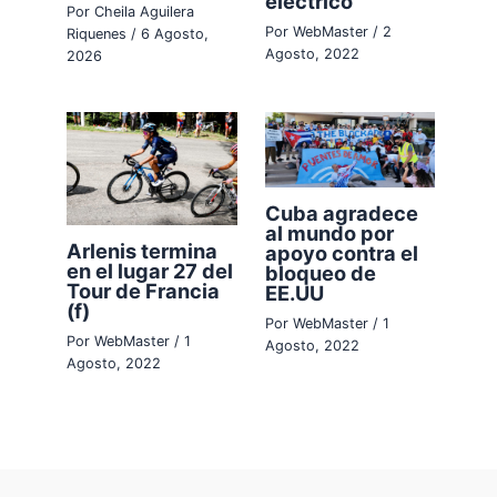
eléctrico
Por
Cheila Aguilera
Por
WebMaster
/
2
Riquenes
/
6 Agosto,
Agosto, 2022
2026
Cuba agradece
al mundo por
Arlenis termina
apoyo contra el
en el lugar 27 del
bloqueo de
Tour de Francia
EE.UU
(f)
Por
WebMaster
/
1
Por
WebMaster
/
1
Agosto, 2022
Agosto, 2022