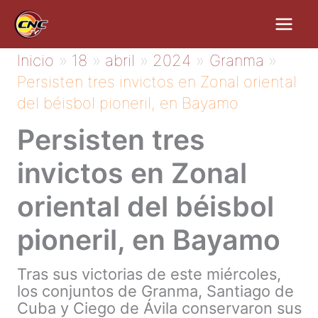
Ir
al
contenido
Inicio
18
abril
2024
Granma
Persisten tres invictos en Zonal oriental
del béisbol pioneril, en Bayamo
Persisten tres
invictos en Zonal
oriental del béisbol
pioneril, en Bayamo
Tras sus victorias de este miércoles,
los conjuntos de Granma, Santiago de
Cuba y Ciego de Ávila conservaron sus