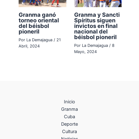
Granma ganó
Granma y Sancti
torneo oriental
Spíritus siguen
del béisbol
invictos en final
pioneril
nacional del
béisbol pioneril
Por
La Demajagua
/
21
Por
La Demajagua
/
8
Abril, 2024
Mayo, 2024
Inicio
Granma
Cuba
Deporte
Cultura