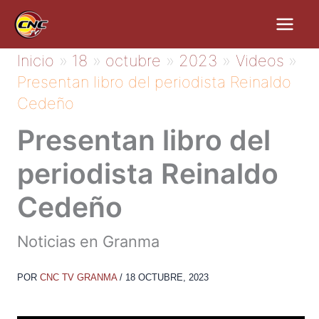
Ir
al
contenido
Inicio
18
octubre
2023
Videos
Presentan libro del periodista Reinaldo
Cedeño
Presentan libro del
periodista Reinaldo
Cedeño
Noticias en Granma
POR
CNC TV GRANMA
/
18 OCTUBRE, 2023