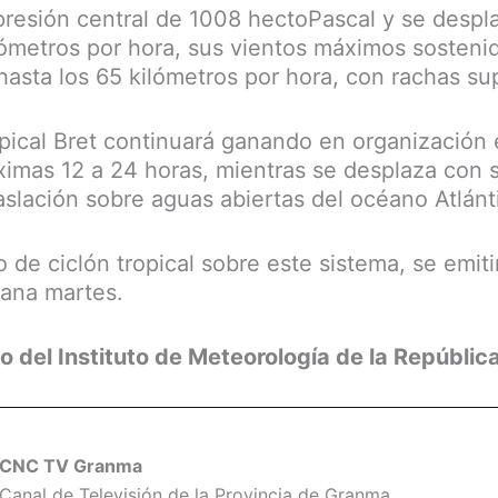
presión central de 1008 hectoPascal y se despla
ómetros por hora, sus vientos máximos sosteni
asta los 65 kilómetros por hora, con rachas sup
pical Bret continuará ganando en organización 
ximas 12 a 24 horas, mientras se desplaza con 
aslación sobre aguas abiertas del océano Atlánti
 de ciclón tropical sobre este sistema, se emitir
ñana martes.
o del Instituto de Meteorología de la Repúblic
CNC TV Granma
Canal de Televisión de la Provincia de Granma