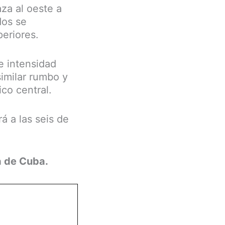
za al oeste a
dos se
eriores.
e intensidad
similar rumbo y
co central.
á a las seis de
a de Cuba.