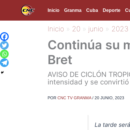
Ir
Inicio
Granma
Cuba
Deporte
Cu
al
contenido
Inicio
20
junio
2023
Continúa su m
Bret
AVISO DE CICLÓN TROPIC
intensidad y se convirtió
POR
CNC TV GRANMA
/
20 JUNIO, 2023
La tarde ser