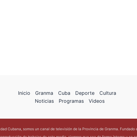
Inicio
Granma
Cuba
Deporte
Cultura
Noticias
Programas
Videos
lidad Cubana, somos un canal de televisión de la Provincia de Granma. Fundado 
reproducción de trabajos de este medio, siempre que sea de forma íntegra y se acr