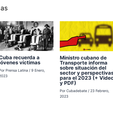
das
Cuba recuerda a
Ministro cubano de
jóvenes víctimas
Transporte informa
sobre situación del
Por
Prensa Latina
/
9 Enero,
sector y perspectiva
2023
para el 2023 (+ Vide
y PDF)
Por
Cubadebate
/
23 Febrero,
2023