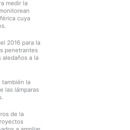
ra medir la
 monitorean
férica cuya
es.
el 2016 para la
es penetrantes
 aledaños a la
a también la
de las lámparas
s.
ros de la
proyectos
nados a ampliar