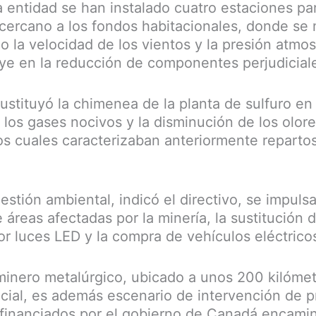
a entidad se han instalado cuatro estaciones pa
e cercano a los fondos habitacionales, donde se
 la velocidad de los vientos y la presión atmos
luye en la reducción de componentes perjudicial
ustituyó la chimenea de la planta de sulfuro en 
e los gases nocivos y la disminución de los olor
los cuales caracterizaban anteriormente repartos
estión ambiental, indicó el directivo, se impuls
 áreas afectadas por la minería, la sustitución 
or luces LED y la compra de vehículos eléctrico
inero metalúrgico, ubicado a unos 200 kilómet
cial, es además escenario de intervención de 
 financiados por el gobierno de Canadá encami