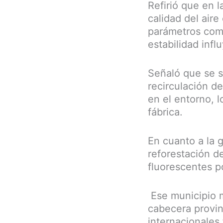
Refirió que en l
calidad del air
parámetros como
estabilidad inf
Señaló que se s
recirculación d
en el entorno, 
fábrica.
En cuanto a la g
reforestación de
fluorescentes p
Ese municipio m
cabecera provin
internacionales