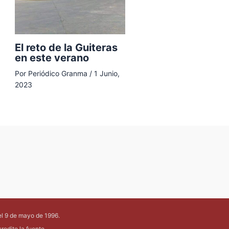
El reto de la Guiteras
en este verano
Por
Periódico Granma
/
1 Junio,
2023
el 9 de mayo de 1996.
edite la fuente.