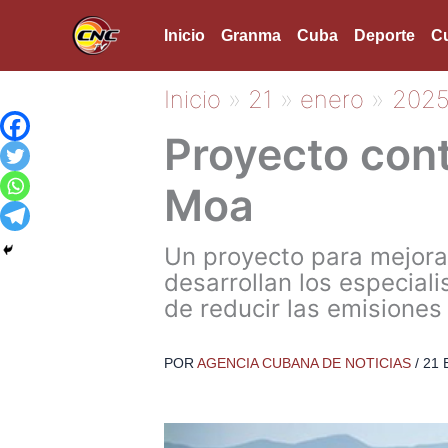
Ir
Inicio
Granma
Cuba
Deporte
Cu
al
contenido
Inicio
21
enero
202
Proyecto cont
Moa
Un proyecto para mejorar
desarrollan los especial
de reducir las emisiones
POR
AGENCIA CUBANA DE NOTICIAS
/
21 