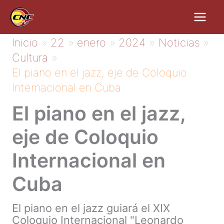
Ir
al
contenido
Inicio
22
enero
2024
Noticias
Cultura
El piano en el jazz, eje de Coloquio
Internacional en Cuba
El piano en el jazz,
eje de Coloquio
Internacional en
Cuba
El piano en el jazz guiará el XIX
Coloquio Internacional "Leonardo