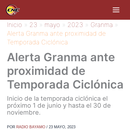
Ir
al
contenido
Inicio
23
mayo
2023
Granma
Alerta Granma ante proximidad de
Temporada Ciclónica
Alerta Granma ante
proximidad de
Temporada Ciclónica
Inicio de la temporada ciclónica el
próximo 1 de junio y hasta el 30 de
noviembre.
POR
RADIO BAYAMO
/
23 MAYO, 2023