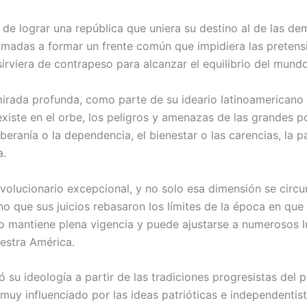
o de lograr una república que uniera su destino al de las d
amadas a formar un frente común que impidiera las pretensi
irviera de contrapeso para alcanzar el equilibrio del mundo
irada profunda, como parte de su ideario latinoamericano y 
existe en el orbe, los peligros y amenazas de las grandes p
beranía o la dependencia, el bienestar o las carencias, la pa
a.
olucionario excepcional, y no solo esa dimensión se circuns
no que sus juicios rebasaron los límites de la época en que 
o mantiene plena vigencia y puede ajustarse a numerosos l
uestra América.
ó su ideología a partir de las tradiciones progresistas del
 muy influenciado por las ideas patrióticas e independentis