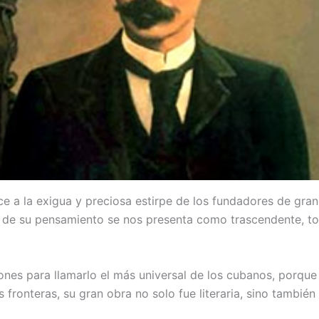
e a la exigua y preciosa estirpe de los fundadores de gra
or de su pensamiento se nos presenta como trascendente, t
nes para llamarlo el más universal de los cubanos, porqu
fronteras, su gran obra no solo fue literaria, sino también