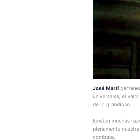
José Martí
pertenec
universales, el val
de lo grandioso.
Existen muchas razo
plenamente nuestras 
combate.