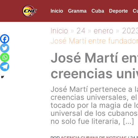
Ir
Inicio
Granma
Cuba
Deporte
Cu
al
contenido
Inicio
24
enero
202
José Martí entre fundado
José Martí e
creencias uni
José Martí pertenece a l
creencias universales, e
tocado por la magia de l
universal de los cubano
no solo fue literaria, […]