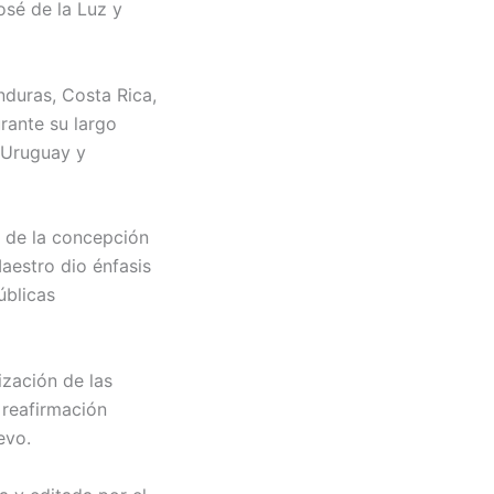
osé de la Luz y
nduras, Costa Rica,
rante su largo
 Uruguay y
o de la concepción
aestro dio énfasis
úblicas
ización de las
a reafirmación
evo.