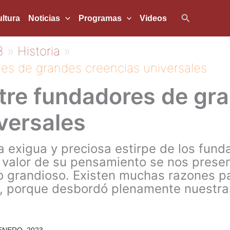
Buscar
ltura
Noticias
Programas
Videos
3
Historia
res de grandes creencias universales
ntre fundadores de gr
versales
a exigua y preciosa estirpe de los fun
l valor de su pensamiento se nos pres
o grandioso. Existen muchas razones pa
s, porque desbordó plenamente nuestras