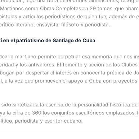
erudición, legó una obra de enormes dimensiones, recogida
 Martianos como Obras Completas en 29 tomos, que abarc
ístolas y artículos periodísticos de quien fue, además de e
ítico literario, ensayista, filósofo y periodista.
í en el patriotismo de Santiago de Cuba
ideario martiano permite perpetuar esa memoria que nos ins
cridad y los antivalores. El fomento y acción de los Clubes
ogan por despertar el interés en conocer la prédica de Jo
l, a la vez que promueven el apoyo a Cuba con proyectos c
 sido sintetizada la esencia de la personalidad histórica de
 la cifra de 360 los conjuntos escultóricos emplazados, l
lítico, periodista y escritor cubano.