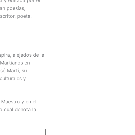
 y editada por el
an poesías,
scritor, poeta,
pira, alejados de la
 Martianos en
sé Martí, su
ulturales y
l Maestro y en el
o cual denota la