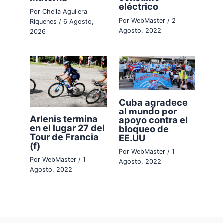
eléctrico
Por
Cheila Aguilera
Por
WebMaster
/
2
Riquenes
/
6 Agosto,
Agosto, 2022
2026
Cuba agradece
al mundo por
Arlenis termina
apoyo contra el
en el lugar 27 del
bloqueo de
Tour de Francia
EE.UU
(f)
Por
WebMaster
/
1
Por
WebMaster
/
1
Agosto, 2022
Agosto, 2022