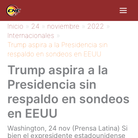
Ir
al
contenido
Inicio
24
noviembre
2022
Internacionales
Trump aspira a la Presidencia sin
respaldo en sondeos en EEUU
Trump aspira a la
Presidencia sin
respaldo en sondeos
en EEUU
Washington, 24 nov (Prensa Latina) Si
bien el expresidente estadounidense