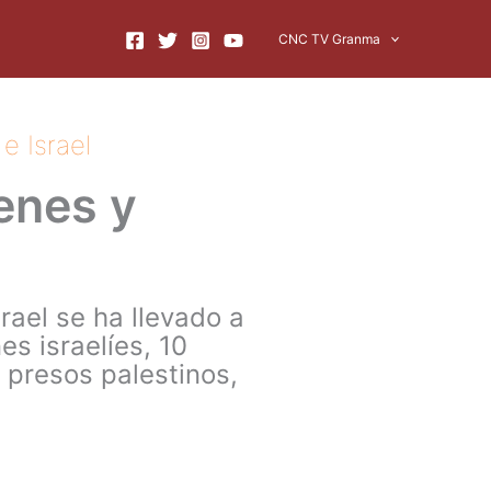
CNC TV Granma
e Israel
enes y
rael se ha llevado a
es israelíes, 10
9 presos palestinos,