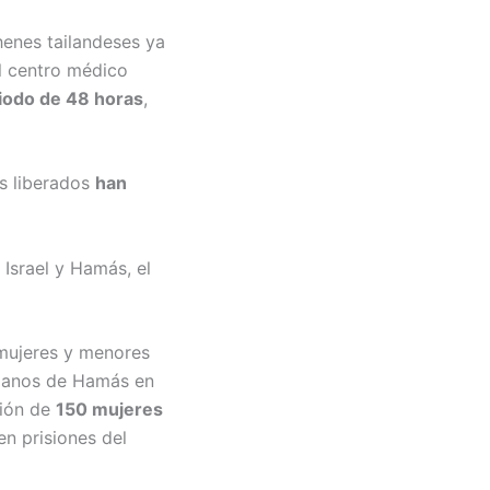
henes tailandeses ya
al centro médico
iodo de 48 horas
,
os liberados
han
 Israel y Hamás, el
ujeres y menores
cianos de Hamás en
ción de
150 mujeres
n prisiones del