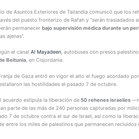
erio de Asuntos Exteriores de Tailandia comunicó que los re
través del puesto fronterizo de Rafah y “serán trasladados 
eberán permanecer
bajo supervisión médica durante un per
as ajenas”.
egún el canal
Al Mayadeen
, autobuses con presos palestin
 de Beitunia
, en Cisjordania.
Franja de Gaza entró en vigor el alto el fuego acordado por
stallaron las hostilidades el pasado 7 de octubre.
l acuerdo estipula la liberación de
50 rehenes israelíes
—m
n parte de las más de 240 personas capturadas por mili
ado 7 de octubre contra el sur de Israel, así como la libera
e entre los miles de palestinos que permanecen recluidos e