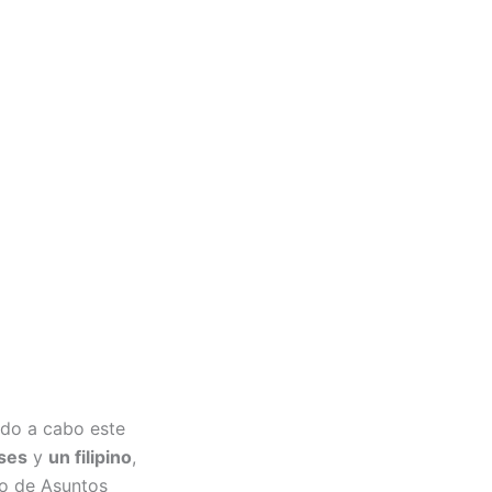
ado a cabo este
eses
y
un filipino
,
io de Asuntos