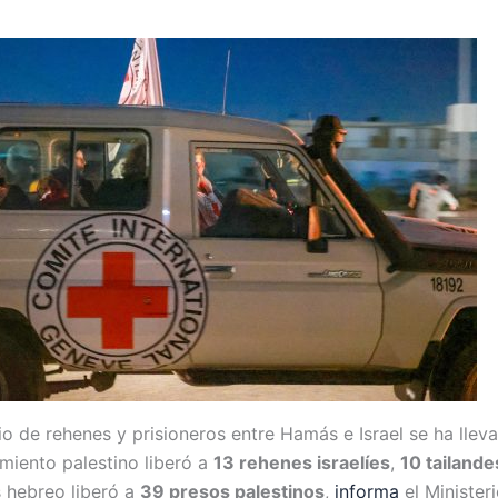
io de rehenes y prisioneros entre Hamás e Israel se ha llev
imiento palestino liberó a
13 rehenes israelíes
,
10 tailand
s hebreo liberó a
39 presos palestinos
,
informa
el Minister