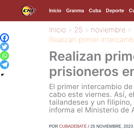
Ir
Inicio
Granma
Cuba
Deporte
Cu
al
contenido
Inicio
25
noviembre
Realizan primer intercamb
Realizan prim
prisioneros e
El primer intercambio de
cabo este viernes. Así, e
tailandeses y un filipino
informa el Ministerio de
POR
CUBADEBATE
/
25 NOVIEMBRE, 2023