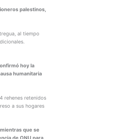
sioneros palestinos,
tregua, al tiempo
dicionales.
onfirmó hoy la
pausa humanitaria
4 rehenes retenidos
greso a sus hogares
 mientras que se
encia de ONU para