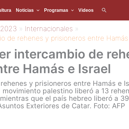
Buscar
ltura
Noticias
Programas
Videos
2023
Internacionales
io de rehenes y prisioneros entre Hamás 
er intercambio de reh
ntre Hamás e Israel
 rehenes y prisioneros entre Hamás e Is
l movimiento palestino liberó a 13 rehen
, mientras que el país hebreo liberó a 3
 Asuntos Exteriores de Catar. Foto: AFP