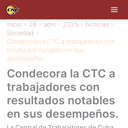
Ir
al
contenido
Inicio
28
abril
2025
Noticias
Sociedad
Condecora la CTC a trabajadores con
resultados notables en sus
desempeños.
Condecora la CTC a
trabajadores con
resultados notables
en sus desempeños.
La Central de Trabajadores de Cuba