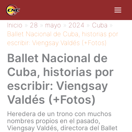
Ir
al
contenido
Inicio
28
mayo
2024
Cuba
Ballet Nacional de Cuba, historias por
escribir: Viengsay Valdés (+Fotos)
Ballet Nacional de
Cuba, historias por
escribir: Viengsay
Valdés (+Fotos)
Heredera de un trono con muchos
nombres propios en el pasado,
Viengsay Valdés, directora del Ballet