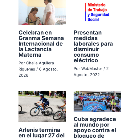
Celebran en
Presentan
Granma Semana
medidas
Internacional de
laborales para
la Lactancia
disminuir
Materna
consumo
eléctrico
Por
Cheila Aguilera
Por
WebMaster
/
2
Riquenes
/
6 Agosto,
Agosto, 2022
2026
Cuba agradece
al mundo por
Arlenis termina
apoyo contra el
en el lugar 27 del
bloqueo de