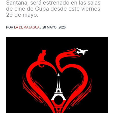
Santana, será estrenado en las salas
de cine de Cuba desde este viernes
29 de mayo.
POR
LA DEMAJAGUA
/
28 MAYO, 2026