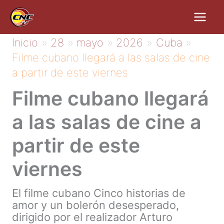
Ir
al
contenido
Inicio
28
mayo
2026
Cuba
Filme cubano llegará a las salas de cine
a partir de este viernes
Filme cubano llegará
a las salas de cine a
partir de este
viernes
El filme cubano Cinco historias de
amor y un bolerón desesperado,
dirigido por el realizador Arturo