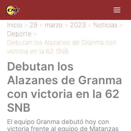
Ir
al
contenido
Inicio
29
marzo
2023
Noticias
Deporte
Debutan los Alazanes de Granma con
victoria en la 62 SNB
Debutan los
Alazanes de Granma
con victoria en la 62
SNB
El equipo Granma debutó hoy con
victoria frente al equipo de Matanzas