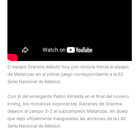
El equipo Granma debutó hoy con victoria frente al equipo
de Matanzas en el primer juego correspondiente a la 62
Serie Nacional de Béisbol.
Con jit del emergente Pedro Almeida en el final del noveno
inning, los monarcas exponentes Alazanes de Granma
dejaron al campo 3-2 al subcampeón Matanzas, en duelo
que dejó oficialmente inauguradas las acciones de la LXII
Serie Nacional de Béisbol.