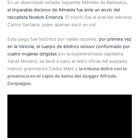
En un abarrotado estadio bayamés Mártires de Barbados,
el imparable decisivo de Almeida fue ante un envío del
rescatista Noelvis Entenza
. El triunfo fue al aval del relevista
Carlos Santana, quien apenas sacó un out.
Este juego fue histórico por varias razones:
por primera vez
en la historia, el cuerpo de árbitros estuvo conformado por
cuatro mujeres dirigidas
por la experimentada capitalina
Yanet Moreno; se llevó a cabo el retiro oficial del avezado
mentor granmense Carlos Martí y
la tribuna deliró con la
presencia en el cajón de bateo del slugger Alfredo
Despaigne.